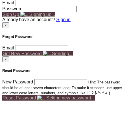
Email
Password
Sign Up
Signing up...
Already have an account?
Sign in
×
Forgot Password
Email
Get New Password
Sending...
×
Reset Password
New Password
Hint: The password
should be at least seven characters long. To make it stronger, use upper
and lower case letters, numbers, and symbols like ! " ? $ % ^ & ).
Reset Password
Setting new password...