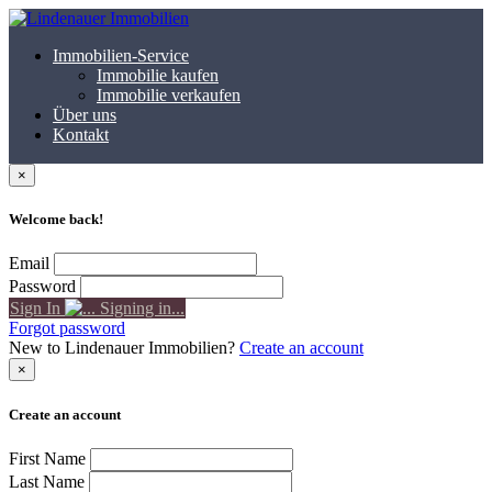
Immobilien-Service
Immobilie kaufen
Immobilie verkaufen
Über uns
Kontakt
×
Welcome back!
Email
Password
Sign In
Signing in...
Forgot password
New to Lindenauer Immobilien?
Create an account
×
Create an account
First Name
Last Name