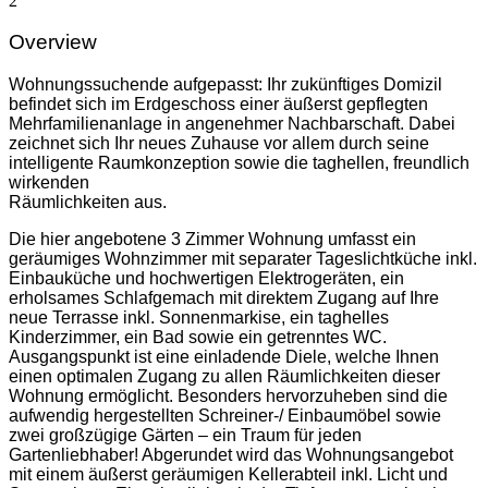
2
Overview
Wohnungssuchende aufgepasst: Ihr zukünftiges Domizil
befindet sich im Erdgeschoss einer äußerst gepflegten
Mehrfamilienanlage in angenehmer Nachbarschaft. Dabei
zeichnet sich Ihr neues Zuhause vor allem durch seine
intelligente Raumkonzeption sowie die taghellen, freundlich
wirkenden
Räumlichkeiten aus.
Die hier angebotene 3 Zimmer Wohnung umfasst ein
geräumiges Wohnzimmer mit separater Tageslichtküche inkl.
Einbauküche und hochwertigen Elektrogeräten, ein
erholsames Schlafgemach mit direktem Zugang auf Ihre
neue Terrasse inkl. Sonnenmarkise, ein taghelles
Kinderzimmer, ein Bad sowie ein getrenntes WC.
Ausgangspunkt ist eine einladende Diele, welche Ihnen
einen optimalen Zugang zu allen Räumlichkeiten dieser
Wohnung ermöglicht. Besonders hervorzuheben sind die
aufwendig hergestellten Schreiner-/ Einbaumöbel sowie
zwei großzügige Gärten – ein Traum für jeden
Gartenliebhaber! Abgerundet wird das Wohnungsangebot
mit einem äußerst geräumigen Kellerabteil inkl. Licht und