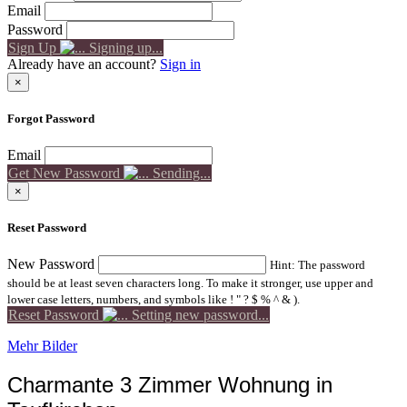
Email
Password
Sign Up
Signing up...
Already have an account?
Sign in
×
Forgot Password
Email
Get New Password
Sending...
×
Reset Password
New Password
Hint: The password
should be at least seven characters long. To make it stronger, use upper and
lower case letters, numbers, and symbols like ! " ? $ % ^ & ).
Reset Password
Setting new password...
Mehr Bilder
Charmante 3 Zimmer Wohnung in