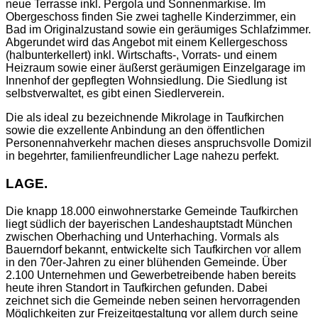
neue Terrasse inkl. Pergola und Sonnenmarkise. Im
Obergeschoss finden Sie zwei taghelle Kinderzimmer, ein
Bad im Originalzustand sowie ein geräumiges Schlafzimmer.
Abgerundet wird das Angebot mit einem Kellergeschoss
(halbunterkellert) inkl. Wirtschafts-, Vorrats- und einem
Heizraum sowie einer äußerst geräumigen Einzelgarage im
Innenhof der gepflegten Wohnsiedlung. Die Siedlung ist
selbstverwaltet, es gibt einen Siedlerverein.
Die als ideal zu bezeichnende Mikrolage in Taufkirchen
sowie die exzellente Anbindung an den öffentlichen
Personennahverkehr machen dieses anspruchsvolle Domizil
in begehrter, familienfreundlicher Lage nahezu perfekt.
LAGE.
Die knapp 18.000 einwohnerstarke Gemeinde Taufkirchen
liegt südlich der bayerischen Landeshauptstadt München
zwischen Oberhaching und Unterhaching. Vormals als
Bauerndorf bekannt, entwickelte sich Taufkirchen vor allem
in den 70er-Jahren zu einer blühenden Gemeinde. Über
2.100 Unternehmen und Gewerbetreibende haben bereits
heute ihren Standort in Taufkirchen gefunden. Dabei
zeichnet sich die Gemeinde neben seinen hervorragenden
Möglichkeiten zur Freizeitgestaltung vor allem durch seine