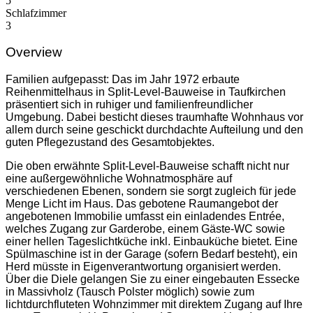
5
Schlafzimmer
3
Overview
Familien aufgepasst: Das im Jahr 1972 erbaute
Reihenmittelhaus in Split-Level-Bauweise in Taufkirchen
präsentiert sich in ruhiger und familienfreundlicher
Umgebung. Dabei besticht dieses traumhafte Wohnhaus vor
allem durch seine geschickt durchdachte Aufteilung und den
guten Pflegezustand des Gesamtobjektes.
Die oben erwähnte Split-Level-Bauweise schafft nicht nur
eine außergewöhnliche Wohnatmosphäre auf
verschiedenen Ebenen, sondern sie sorgt zugleich für jede
Menge Licht im Haus. Das gebotene Raumangebot der
angebotenen Immobilie umfasst ein einladendes Entrée,
welches Zugang zur Garderobe, einem Gäste-WC sowie
einer hellen Tageslichtküche inkl. Einbauküche bietet. Eine
Spülmaschine ist in der Garage (sofern Bedarf besteht), ein
Herd müsste in Eigenverantwortung organisiert werden.
Über die Diele gelangen Sie zu einer eingebauten Essecke
in Massivholz (Tausch Polster möglich) sowie zum
lichtdurchfluteten Wohnzimmer mit direktem Zugang auf Ihre