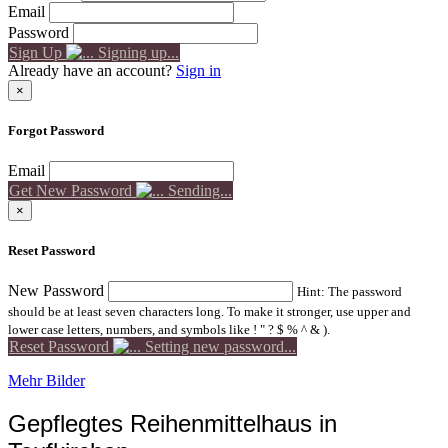
Email
Password
Sign Up
Signing up...
Already have an account?
Sign in
×
Forgot Password
Email
Get New Password
Sending...
×
Reset Password
New Password
Hint: The password
should be at least seven characters long. To make it stronger, use upper and
lower case letters, numbers, and symbols like ! " ? $ % ^ & ).
Reset Password
Setting new password...
Mehr Bilder
Gepflegtes Reihenmittelhaus in