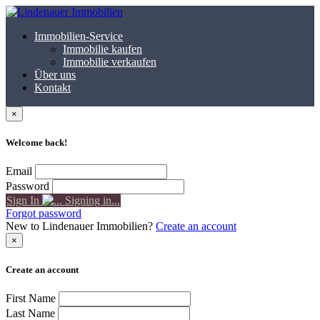
Immobilien-Service
Immobilie kaufen
Immobilie verkaufen
Über uns
Kontakt
×
Welcome back!
Email
Password
Sign In
Signing in...
Forgot password
New to Lindenauer Immobilien?
Create an account
×
Create an account
First Name
Last Name