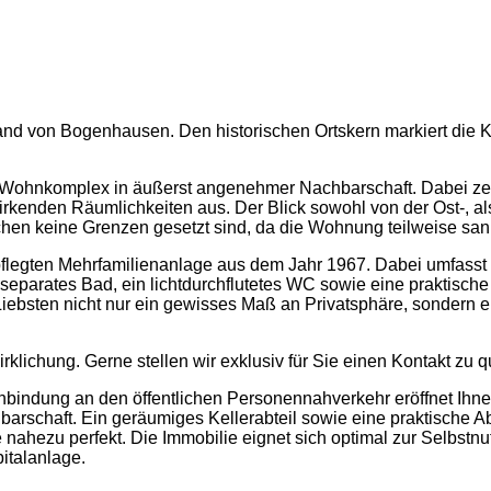
and von Bogenhausen. Den historischen Ortskern markiert die K
ten Wohnkomplex in äußerst angenehmer Nachbarschaft. Dabei ze
irkenden Räumlichkeiten aus. Der Blick sowohl von der Ost-, al
hen keine Grenzen gesetzt sind, da die Wohnung teilweise san
epflegten Mehrfamilienanlage aus dem Jahr 1967. Dabei umfas
separates Bad, ein lichtdurchflutetes WC sowie eine praktisch
ebsten nicht nur ein gewisses Maß an Privatsphäre, sondern e
klichung. Gerne stellen wir exklusiv für Sie einen Kontakt zu 
nbindung an den öffentlichen Personennahverkehr eröffnet Ih
barschaft. Ein geräumiges Kellerabteil sowie eine praktisch
 nahezu perfekt. Die Immobilie eignet sich optimal zur Selbstnu
italanlage.