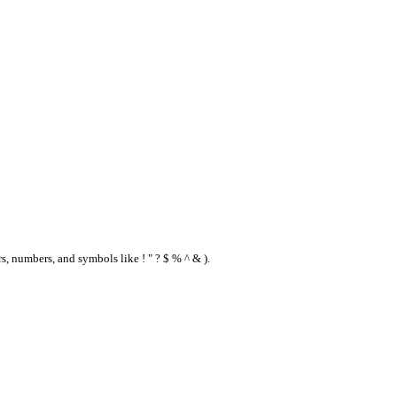
s, numbers, and symbols like ! " ? $ % ^ & ).