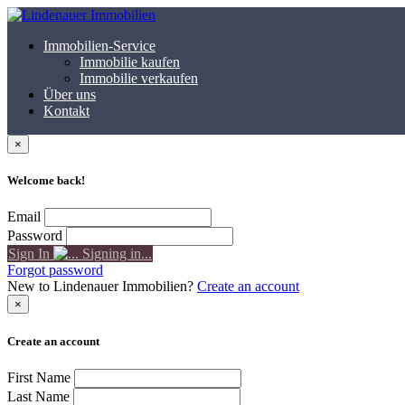
Immobilien-Service
Immobilie kaufen
Immobilie verkaufen
Über uns
Kontakt
×
Welcome back!
Email
Password
Sign In
Signing in...
Forgot password
New to Lindenauer Immobilien?
Create an account
×
Create an account
First Name
Last Name