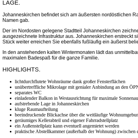
LAGE.
Johanneskirchen befindet sich am äußersten nordöstlichen R
Namen gab.
Der im Nordosten gelegene Stadtteil Johanneskirchen zeichne
ausgezeichnete Infrastruktur aus. Johanneskirchen erstreckt s
Stück weiter erreichen Sie ebenfalls fußläufig ein äußerst b
In den anstehenden kalten Wintermonaten lädt das unmittelb
maximalen Badespaß für die ganze Familie.
HIGHLIGHTS.
lichtdurchflutete Wohnräume dank großer Fensterflächen
unübertreffliche Mikrolage mit genialer Anbindung an den Ö
separates WC
einladender Balkon in Westausrichtung für maximale Sonnen
aufstrebende Lage in Johanneskirchen
kluge Raumaufteilung
beeindruckende Blickachse über die weitläufige Wohnumgebu
geräumiges Kellerabteil und eigener Fahrradstellplatz
ein Außenstellplatz kann eventuell angemietet werden
praktische Abstellkammer (außerhalb der Wohnung) zwischen 