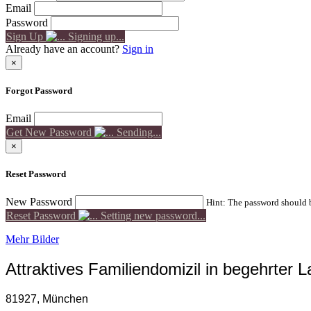
Email
Password
Sign Up
Signing up...
Already have an account?
Sign in
×
Forgot Password
Email
Get New Password
Sending...
×
Reset Password
New Password
Hint: The password should be
Reset Password
Setting new password...
Mehr Bilder
Attraktives Familiendomizil in begehrter 
81927, München