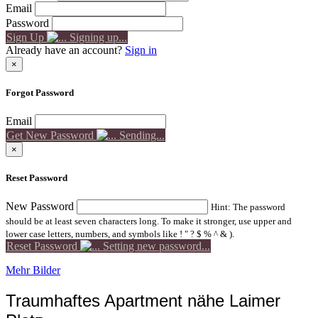
Email
Password
Sign Up
Signing up...
Already have an account?
Sign in
×
Forgot Password
Email
Get New Password
Sending...
×
Reset Password
New Password
Hint: The password
should be at least seven characters long. To make it stronger, use upper and
lower case letters, numbers, and symbols like ! " ? $ % ^ & ).
Reset Password
Setting new password...
Mehr Bilder
Traumhaftes Apartment nähe Laimer