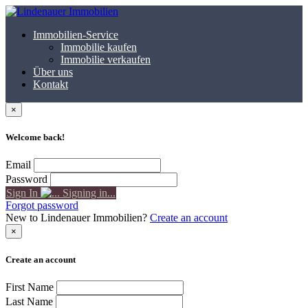
Immobilien-Service
Immobilie kaufen
Immobilie verkaufen
Über uns
Kontakt
×
Welcome back!
Email
Password
Sign In
Signing in...
Forgot password
New to Lindenauer Immobilien?
Create an account
×
Create an account
First Name
Last Name