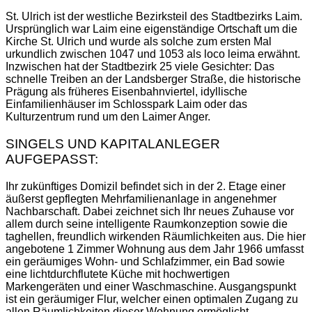
St. Ulrich ist der westliche Bezirksteil des Stadtbezirks Laim.
Ursprünglich war Laim eine eigenständige Ortschaft um die
Kirche St. Ulrich und wurde als solche zum ersten Mal
urkundlich zwischen 1047 und 1053 als loco leima erwähnt.
Inzwischen hat der Stadtbezirk 25 viele Gesichter: Das
schnelle Treiben an der Landsberger Straße, die historische
Prägung als früheres Eisenbahnviertel, idyllische
Einfamilienhäuser im Schlosspark Laim oder das
Kulturzentrum rund um den Laimer Anger.
SINGELS UND KAPITALANLEGER
AUFGEPASST:
Ihr zukünftiges Domizil befindet sich in der 2. Etage einer
äußerst gepflegten Mehrfamilienanlage in angenehmer
Nachbarschaft. Dabei zeichnet sich Ihr neues Zuhause vor
allem durch seine intelligente Raumkonzeption sowie die
taghellen, freundlich wirkenden Räumlichkeiten aus. Die hier
angebotene 1 Zimmer Wohnung aus dem Jahr 1966 umfasst
ein geräumiges Wohn- und Schlafzimmer, ein Bad sowie
eine lichtdurchflutete Küche mit hochwertigen
Markengeräten und einer Waschmaschine. Ausgangspunkt
ist ein geräumiger Flur, welcher einen optimalen Zugang zu
allen Räumlichkeiten dieser Wohnung ermöglicht.