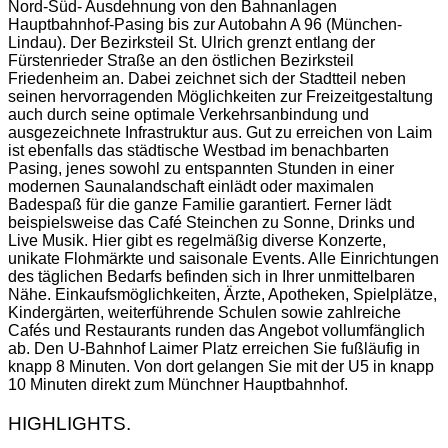
Nord-Süd- Ausdehnung von den Bahnanlagen
Hauptbahnhof-Pasing bis zur Autobahn A 96 (München-
Lindau). Der Bezirksteil St. Ulrich grenzt entlang der
Fürstenrieder Straße an den östlichen Bezirksteil
Friedenheim an. Dabei zeichnet sich der Stadtteil neben
seinen hervorragenden Möglichkeiten zur Freizeitgestaltung
auch durch seine optimale Verkehrsanbindung und
ausgezeichnete Infrastruktur aus. Gut zu erreichen von Laim
ist ebenfalls das städtische Westbad im benachbarten
Pasing, jenes sowohl zu entspannten Stunden in einer
modernen Saunalandschaft einlädt oder maximalen
Badespaß für die ganze Familie garantiert. Ferner lädt
beispielsweise das Café Steinchen zu Sonne, Drinks und
Live Musik. Hier gibt es regelmäßig diverse Konzerte,
unikate Flohmärkte und saisonale Events. Alle Einrichtungen
des täglichen Bedarfs befinden sich in Ihrer unmittelbaren
Nähe. Einkaufsmöglichkeiten, Ärzte, Apotheken, Spielplätze,
Kindergärten, weiterführende Schulen sowie zahlreiche
Cafés und Restaurants runden das Angebot vollumfänglich
ab. Den U-Bahnhof Laimer Platz erreichen Sie fußläufig in
knapp 8 Minuten. Von dort gelangen Sie mit der U5 in knapp
10 Minuten direkt zum Münchner Hauptbahnhof.
HIGHLIGHTS.